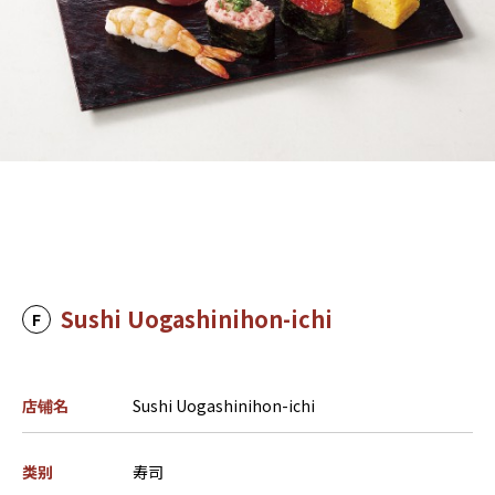
Sushi Uogashinihon-ichi
F
店铺名
Sushi Uogashinihon-ichi
类别
寿司