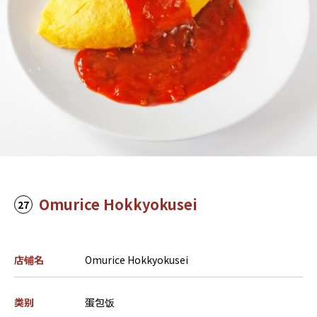
Omurice Hokkyokusei
27
店铺名
Omurice Hokkyokusei
类别
蛋包饭