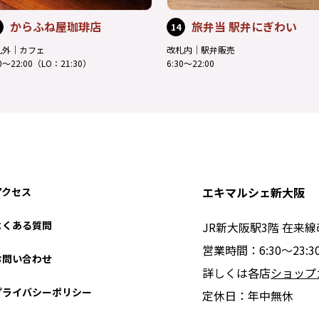
からふね屋珈琲店
旅弁当 駅弁にぎわい
14
札外｜カフェ
改札内｜駅弁販売
00～22:00（LO：21:30）
6:30～22:00
エキマルシェ新大阪
アクセス
よくある質問
JR新大阪駅3階 在来
営業時間：6:30〜23
お問い合わせ
詳しくは各店
ショップ
プライバシーポリシー
定休日：年中無休