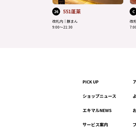
551蓬莱
26
C
改札内｜豚まん
改
9:00～21:30
7:
PICK UP
ショップニュース
エキマルNEWS
サービス案内