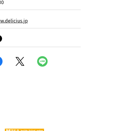
30
w.delicius.jp