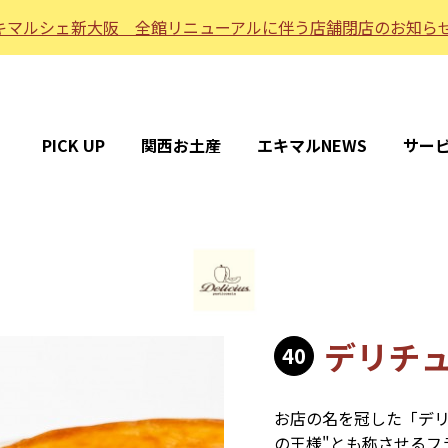
キマルシェ新大阪 全館リニューアルに伴う店舗閉店のお知ら
PICK UP
関西お土産
エキマルNEWS
サー
デリチ
40
お店の名を冠した「デリ
の王様"とも称させるフ