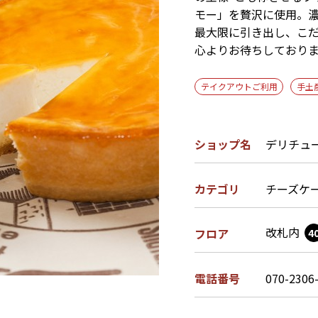
モー」を贅沢に使用。
最大限に引き出し、こ
心よりお待ちしており
テイクアウトご利用
手土
ショップ名
デリチュ
カテゴリ
チーズケ
改札内
フロア
4
電話番号
070-2306